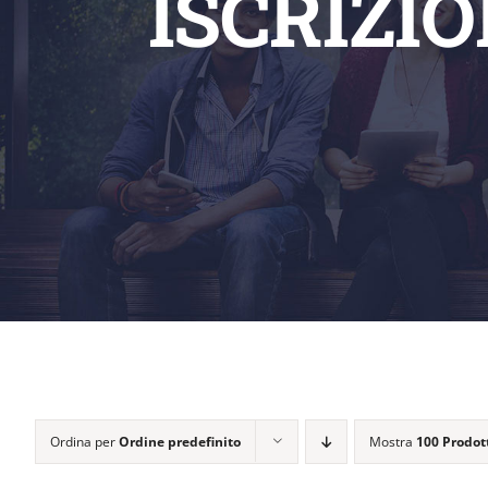
ISCRIZI
Ordina per
Ordine predefinito
Mostra
100 Prodot