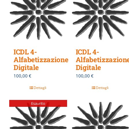
ICDL 4-
ICDL 4-
Alfabetizzazione
Alfabetizzazion
Digitale
Digitale
100,00
€
100,00
€
Dettagli
Dettagli
Esaurito