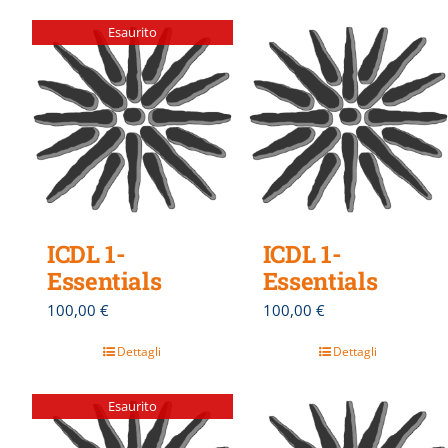
Esaurito
ICDL 1-
ICDL 1-
Essentials
Essentials
100,00
€
100,00
€
Dettagli
Dettagli
Esaurito