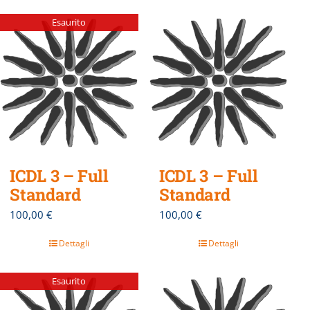
Esaurito
ICDL 3 – Full
ICDL 3 – Full
Standard
Standard
100,00
€
100,00
€
Dettagli
Dettagli
Esaurito