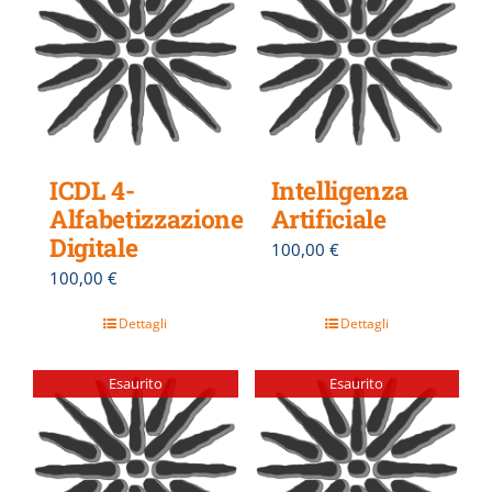
ICDL 4-
Intelligenza
Alfabetizzazione
Artificiale
Digitale
100,00
€
100,00
€
Dettagli
Dettagli
Esaurito
Esaurito