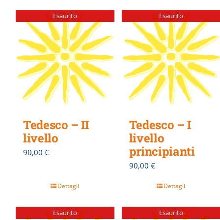
Esaurito
Esaurito
Tedesco – II
Tedesco – I
livello
livello
principianti
90,00
€
90,00
€
Dettagli
Dettagli
Esaurito
Esaurito