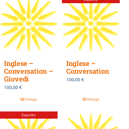
Inglese –
Inglese –
Conversation –
Conversation
Giovedì
100,00
€
100,00
€
Dettagli
Dettagli
Esaurito