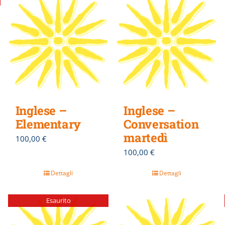
Inglese –
Inglese –
Elementary
Conversation
martedì
100,00
€
100,00
€
Dettagli
Dettagli
Esaurito