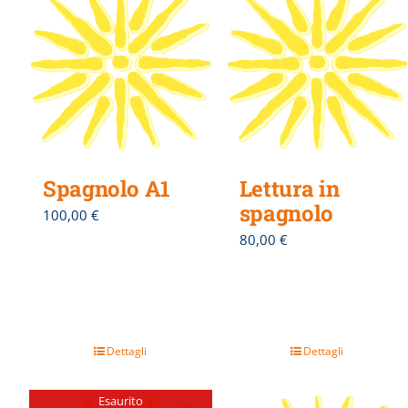
Spagnolo A1
Lettura in
spagnolo
100,00
€
80,00
€
Dettagli
Dettagli
Esaurito