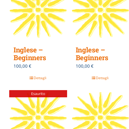
Inglese –
Inglese –
Beginners
Beginners
100,00
€
100,00
€
Dettagli
Dettagli
Esaurito