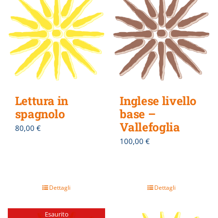
Lettura in
Inglese livello
spagnolo
base –
Vallefoglia
80,00
€
100,00
€
Dettagli
Dettagli
Esaurito