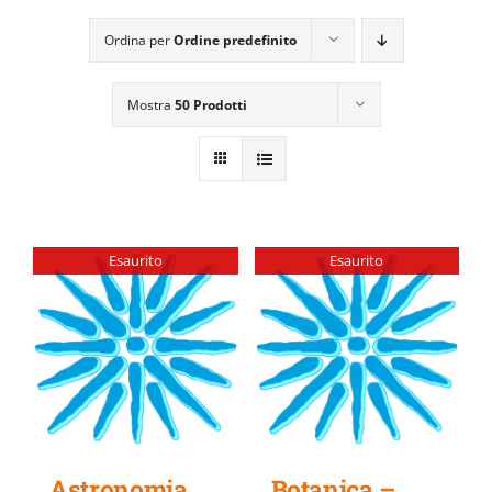
EVENTI E NEWS
Ordina per
Ordine predefinito
ATTIVITÀ EDITORIALE
Mostra
50 Prodotti
Esaurito
Esaurito
Astronomia
Botanica –