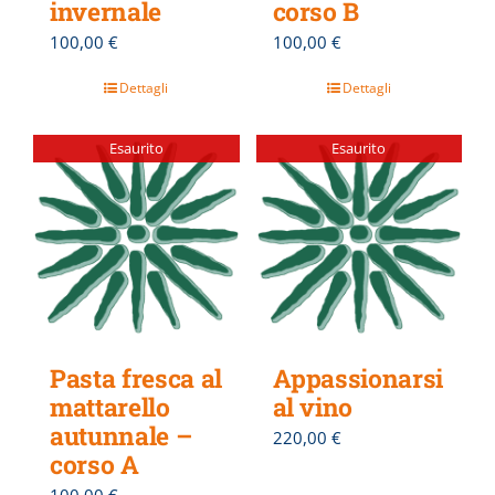
invernale
corso B
100,00
€
100,00
€
Dettagli
Dettagli
Esaurito
Esaurito
Pasta fresca al
Appassionarsi
mattarello
al vino
autunnale –
220,00
€
corso A
100,00
€