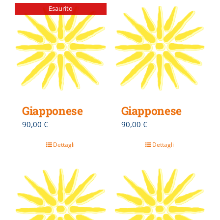
Esaurito
Giapponese
Giapponese
90,00
€
90,00
€
Dettagli
Dettagli