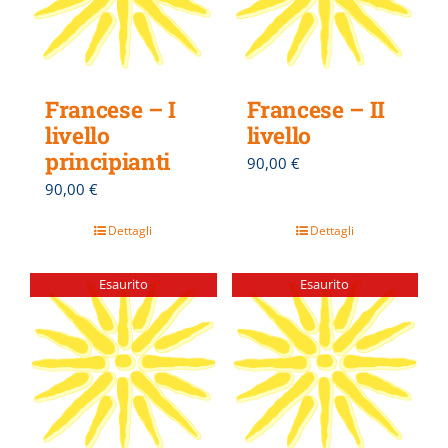
Francese – I
Francese – II
livello
livello
principianti
90,00
€
90,00
€
Dettagli
Dettagli
Esaurito
Esaurito