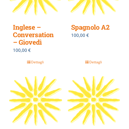
Inglese –
Spagnolo A2
Conversation
100,00
€
– Giovedì
100,00
€
Dettagli
Dettagli