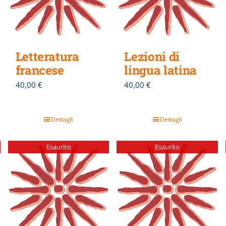
Letteratura
Lezioni di
francese
lingua latina
40,00
€
40,00
€
Dettagli
Dettagli
Esaurito
Esaurito