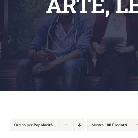
ARTE, L
Ordina per
Popolarità
Mostra
100 Prodotti