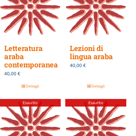
Letteratura
Lezioni di
araba
lingua araba
contemporanea
40,00
€
40,00
€
Dettagli
Dettagli
Esaurito
Esaurito