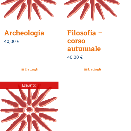
Archeologia
Filosofia –
corso
40,00
€
autunnale
40,00
€
Dettagli
Dettagli
Esaurito