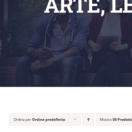
ARTE, L
Ordina per
Ordine predefinito
Mostra
50 Prodotti