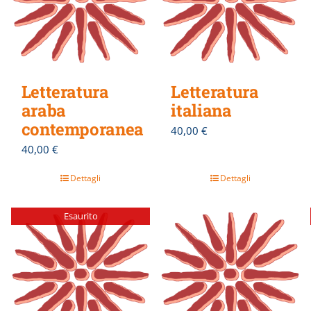
Letteratura
Letteratura
araba
italiana
contemporanea
40,00
€
40,00
€
Dettagli
Dettagli
Esaurito