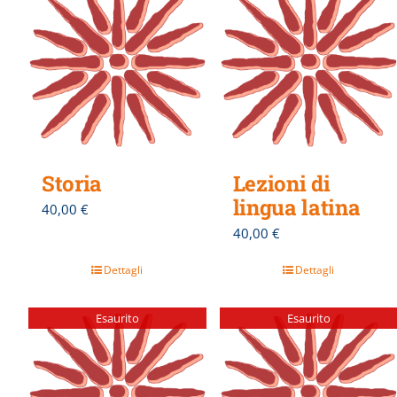
Storia
Lezioni di
lingua latina
40,00
€
40,00
€
Dettagli
Dettagli
Esaurito
Esaurito