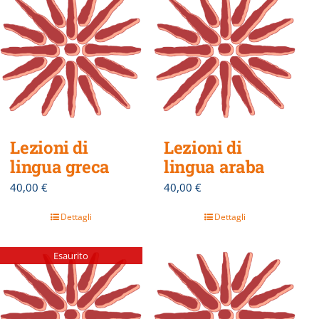
Lezioni di
Lezioni di
lingua greca
lingua araba
40,00
€
40,00
€
Dettagli
Dettagli
Esaurito